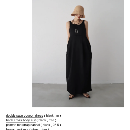
double satin cocoon dress
( black , m )
back cross body suit
( black , free )
pointed toe strap sandal
( black , 23.5 )
beans neckless
( silver , free )