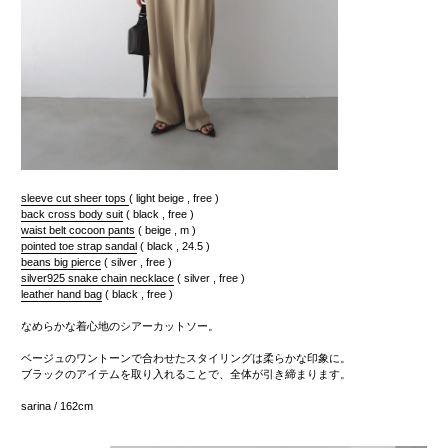
sleeve cut sheer tops
( light beige , free )
back cross body suit
( black , free )
waist belt cocoon pants
( beige , m )
pointed toe strap sandal
( black , 24.5 )
beans big pierce
( silver , free )
silver925 snake chain necklace
( silver , free )
leather hand bag
( black , free )
なめらかな着心地のシアーカットソー。
ベージュのワントーンで合わせたスタイリングは柔らかな印象に。
ブラックのアイテムを取り入れることで、全体が引き締まります。
sarina / 162cm