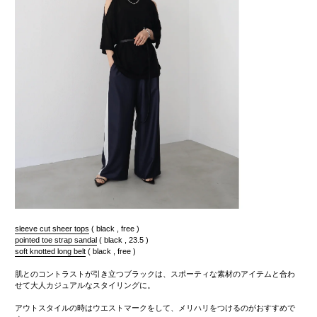
sleeve cut sheer tops
( black , free )
pointed toe strap sandal
( black , 23.5 )
soft knotted long belt
( black , free )
肌とのコントラストが引き立つブラックは、スポーティな素材のアイテムと合わ
せて大人カジュアルなスタイリングに。
アウトスタイルの時はウエストマークをして、メリハリをつけるのがおすすめで