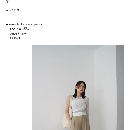
す。
ami / 159cm
■
waist belt cocoon pants
¥22,000
(税込)
beige / navy
s / m / t