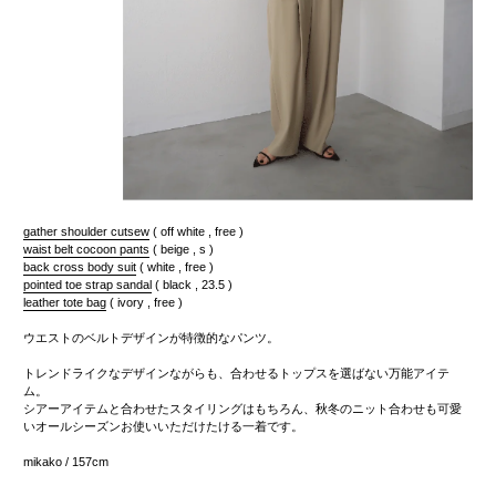
gather shoulder cutsew
( off white , free )
waist belt cocoon pants
( beige , s )
back cross body suit
( white , free )
pointed toe strap sandal
( black , 23.5 )
leather tote bag
( ivory , free )
ウエストのベルトデザインが特徴的なパンツ。
トレンドライクなデザインながらも、合わせるトップスを選ばない万能アイテ
ム。
シアーアイテムと合わせたスタイリングはもちろん、秋冬のニット合わせも可愛
いオールシーズンお使いいただけたける一着です。
mikako / 157cm