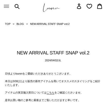
Skip
Search
Log in
Car
to
content
TOP
BLOG
NEW ARRIVAL STAFF SNAP vol.2
NEW ARRIVAL STAFF SNAP vol.2
2024/04/02/
火
日頃よりlourenをご愛顧いただきありがとうございます。
本日は3/30(土)より販売の新作
アイテムを用いてオススメのスタイリングをご紹介
いたします。
アイテムの実店舗入荷日については
こちら
をご確認くださいませ。
是非お買い物のご参考に最後までご覧いただけますと幸いです。