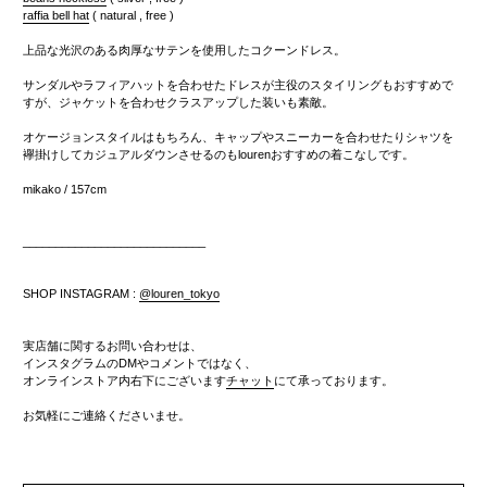
raffia bell hat
( natural , free )
上品な光沢のある肉厚なサテンを使用したコクーンドレス。
サンダルやラフィアハットを合わせたドレスが主役のスタイリングもおすすめで
すが、ジャケットを合わせクラスアップした装いも素敵。
オケージョンスタイルはもちろん、キャップやスニーカーを合わせたりシャツを
襷掛けしてカジュアルダウンさせるのもlourenおすすめの着こなしです。
mikako / 157cm
__________
_______
___________
SHOP INSTAGRAM :
@louren_tokyo
実店舗に関するお問い合わせは、
インスタグラムのDMやコメントではなく、
オンラインストア内右下にございます
チャット
にて承っております。
お気軽にご連絡くださいませ。