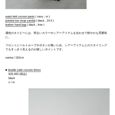
waist belt cocoon pants
( navy , m )
pointed toe strap sandal
( black , 24.5 )
leather hand bag
( black , free )
濃色のネイビーには、明るいカラーやシアーアイテムを合わせて軽やかな雰囲気
に。
フロントにベルトループやボタンが無いため、シアーアイテムとのスタイリング
でもすっきり見えるのが嬉しいポイントです。
sarina / 162cm
■
double satin cocoon dress
¥26,400
(税込)
black
s / m