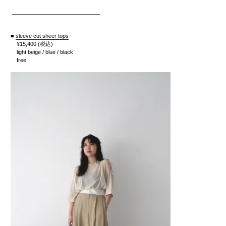
_____________________________
■
sleeve cut sheer tops
¥15
,400
(税込)
light beige
/ blue / black
free