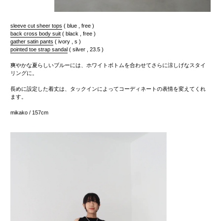
sleeve cut sheer tops
( blue , free )
back cross body suit
( black , free )
gather satin pants
( ivory , s )
pointed toe strap sandal
( silver , 23.5 )
爽やかな夏らしいブルーには、ホワイトボトムを合わせてさらに涼しげなスタイ
リングに。
長めに設定した着丈は、タックインによってコーディネートの表情を変えてくれ
ます。
mikako / 157cm