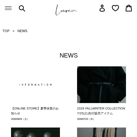
Skip
Search
Log in
Car
to
content
TOP
NEWS
NEWS
【ONLINE STORE】夏季休業のお
2026 FALLWINTER COLLECTION
知らせ
7/25(土)先行販売アイテム
2026/08/04
（火）
2026/07/23
（木）