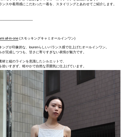
ランスや着用感にこだわった一着を、スタイリングとあわせてご紹介します。
__________________
i all-in-one
(スモッキングキャミオールインワン)
キングが印象的な、lourenらしいバランス感で仕上げたオールインワン。
ルが完成しつつも、甘さに寄りすぎない表情が魅力です。
素材と縦のラインを意識したシルエットで、
を拾いすぎず、軽やかで自然な雰囲気に仕上げています。