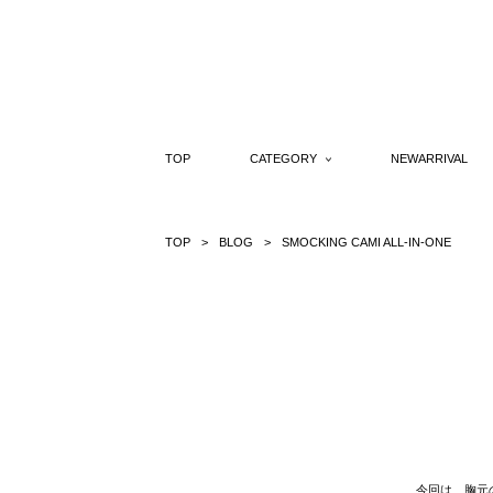
Skip
to
content
TOP
CATEGORY
NEWARRIVAL
TOP
BLOG
SMOCKING CAMI ALL-IN-ONE
今回は、胸元