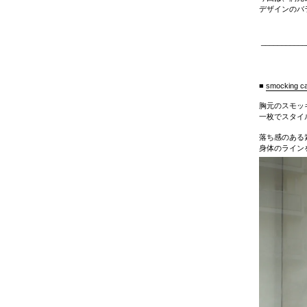
デザインのバ
___________
■
smocking cam
胸元のスモッ
一枚でスタイ
落ち感のある
身体のライン