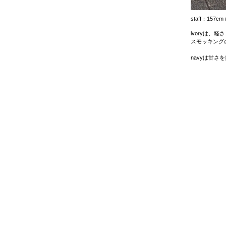
staff：157cm 
ivoryは、
スモッキング
navyは甘