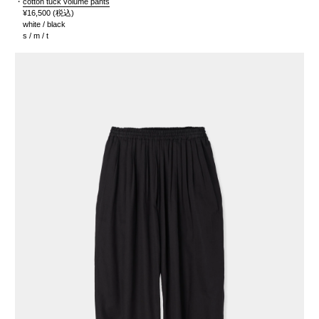
・
cotton tuck volume pants
¥16,500
(税込)
white / black
s / m / t