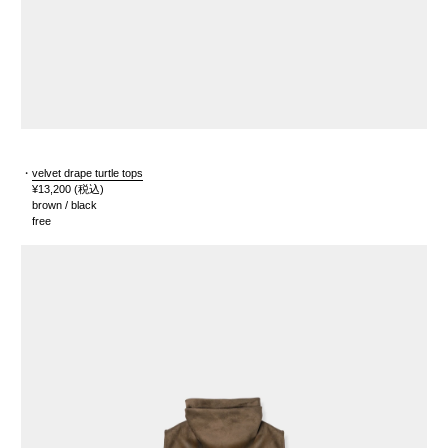
・
velvet drape turtle tops
¥13,200
(税込)
brown / black
free