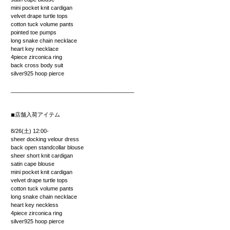
mini pocket knit cardigan
velvet drape turtle tops
cotton tuck volume pants
pointed toe pumps
long snake chain necklace
heart key necklace
4piece zirconica ring
back cross body suit
silver925 hoop pierce
___________________________________
_____
◾︎
店舗入荷アイテム
8/26(土) 12:00-
sheer docking velour dress
back open standcollar blouse
sheer short knit cardigan
satin cape blouse
mini pocket knit cardigan
velvet drape turtle tops
cotton tuck volume pants
long snake chain necklace
heart key neckless
4piece zirconica ring
silver925 hoop pierce