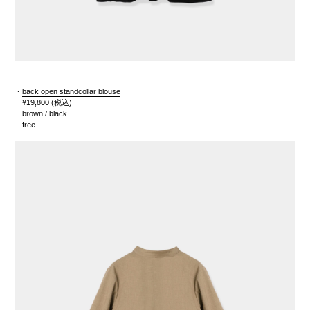
・
back open standcollar blouse
¥19,800
(税込)
brown / black
free