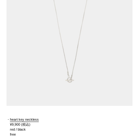
・
heart key neckless
¥9,900
(税込)
red / black
free