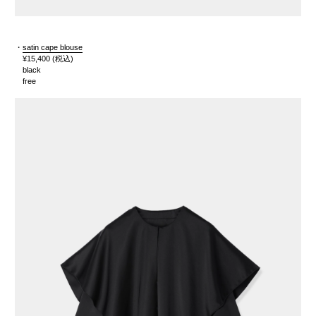
・
satin cape blouse
¥15,400
(税込)
black
free