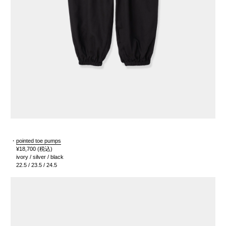
・
pointed toe pumps
¥18,700
(税込)
ivory / silver / black
22.5 / 23.5 / 24.5