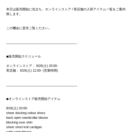
本日は販売開始に先立ち、オンラインストア / 実店舗の入荷アイテム一覧をご案内
致します。
この機会に是非ご覧ください。
________________________________________
◾︎
販売開始スケジュール
オンラインストア： 8/26
(土) 20:00-
実店舗： 8/26
(土) 12:00-
(営業時間)
________________________________________
◾︎
オンラインストア販売開始アイテム
8/26(土) 20:00-
sheer docking velour dress
back open standcollar blouse
blocking over shirt
sheer short knit cardigan
satin cape blouse