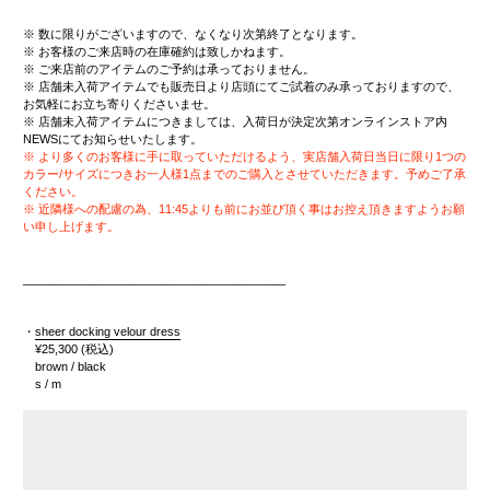
※ 数に限りがございますので、なくなり次第終了となります。
※ お客様のご来店時の在庫確約は致しかねます。
※ ご来店前のアイテムのご予約は承っておりません。
※ 店舗未入荷アイテムでも販売日より店頭にてご試着のみ承っておりますので、
お気軽にお立ち寄りくださいませ。
※ 店舗未入荷アイテムにつきましては、入荷日が決定次第オンラインストア内
NEWSにてお知らせいたします。
※ より多くのお客様に手に取っていただけるよう、実店舗入荷日当日に限り1つの
カラー/サイズにつきお一人様1点までのご購入とさせていただきます。予めご了承
ください。
※ 近隣様への配慮の為、11:45よりも前にお並び頂く事はお控え頂きますようお願
い申し上げます。
________________________________________
・
sheer docking velour dress
¥25,300
(税込)
brown / black
s / m