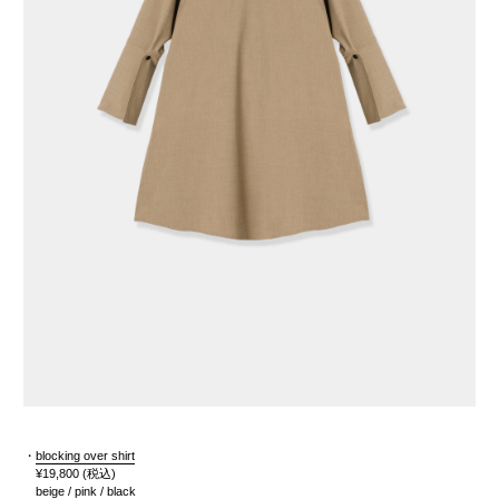
・
blocking over shirt
¥19,800
(税込)
beige / pink / black