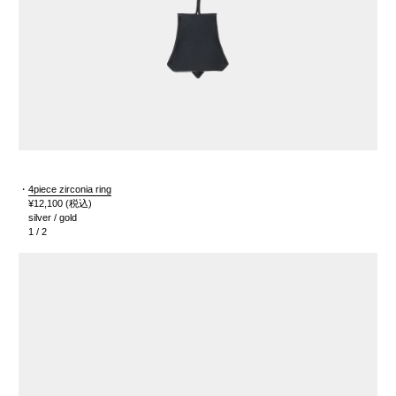
・
4
piece zirconia ring
¥12,100
(税込)
silver / gold
1 / 2