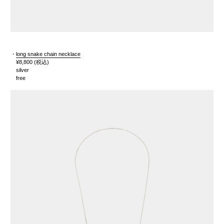
・
long snake chain necklace
¥8,800
(税込)
silver
free