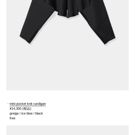
・
mini pocket knit cardigan
¥14,300
(税込)
greige / ice blue / black
free