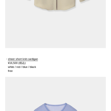
・
sheer short knit cardigan
¥16,500
(税込)
white / red / blue / black
free