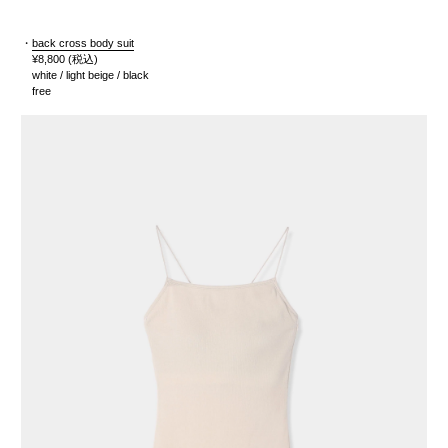
・
back cross body suit
¥8,800
(税込)
white / light beige / black
free