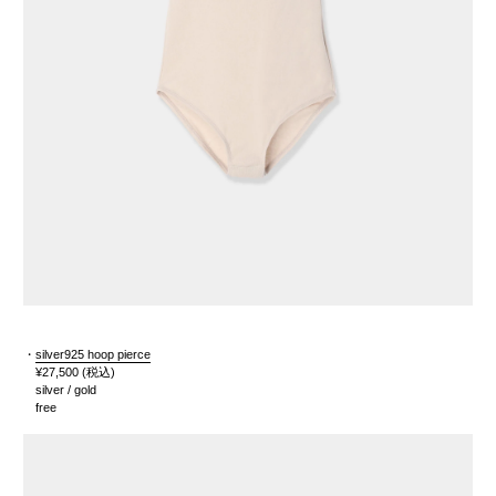
・
silver925 hoop pierce
¥27,500
(税込)
silver / gold
free