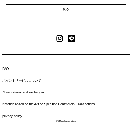
戻る
LINE
Instagram
FAQ
ポイントサービスについて
About returns and exchanges
Notation based on the Act on Specified Commercial Transactions
privacy policy
© 2026,
louren store