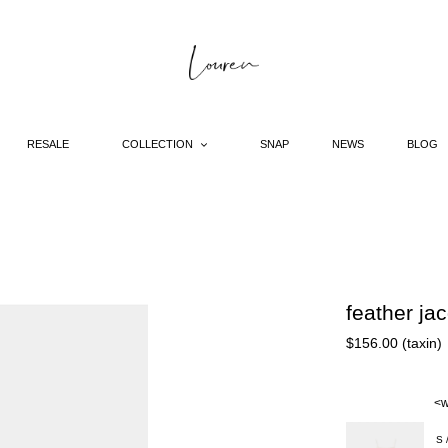
RESALE
COLLECTION
SNAP
NEWS
BLOG
feather ja
Regular
$156.00 (taxin)
price
<w
S