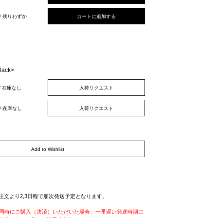
 / 残りわずか
カートに追加する
lack>
 / 在庫なし
入荷リクエスト
 / 在庫なし
入荷リクエスト
Add to Wishlist
注文より2,3日程で順次発送予定となります。
を同時にご購入（決済）いただいた場合、一番遅い発送時期に