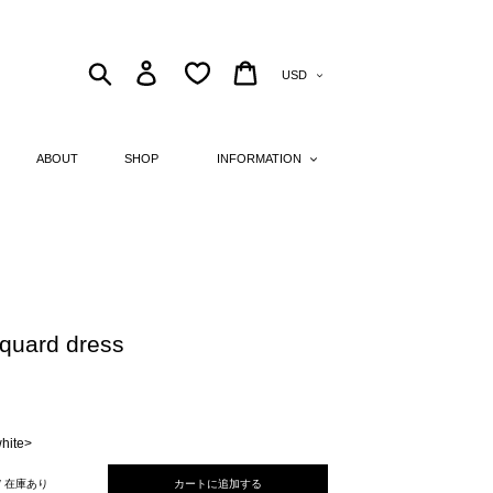
Currency
Search
Log in
Cart
ABOUT
SHOP
INFORMATION
cquard dress
hite>
 / 在庫あり
カートに追加する