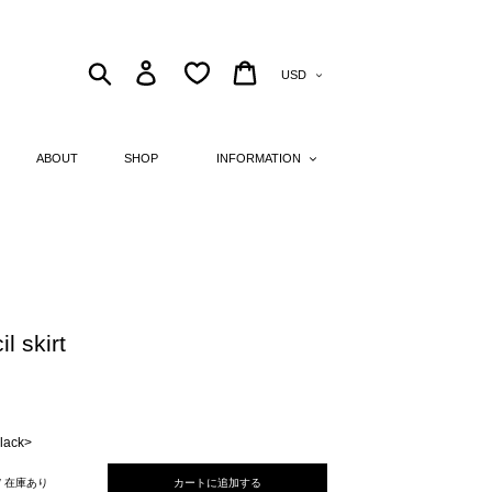
Currency
Search
Log in
Cart
ABOUT
SHOP
INFORMATION
il skirt
lack>
 / 在庫あり
カートに追加する