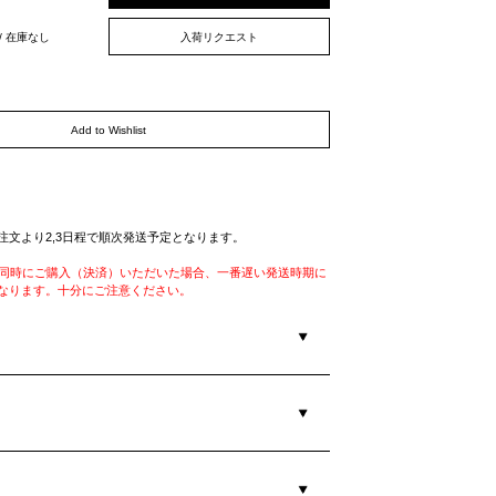
 / 在庫なし
入荷リクエスト
Add to Wishlist
注文より2,3日程で順次発送予定となります。
を同時にご購入（決済）いただいた場合、一番遅い発送時期に
なります。十分にご注意ください。