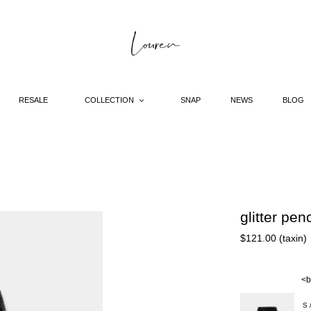
RESALE
COLLECTION
SNAP
NEWS
BLOG
glitter penc
Regular
$121.00 (taxin)
price
<b
S