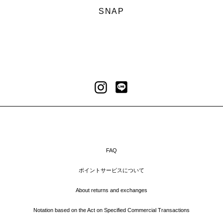
SNAP
LINE
Instagram
FAQ
ポイントサービスについて
About returns and exchanges
Notation based on the Act on Specified Commercial Transactions