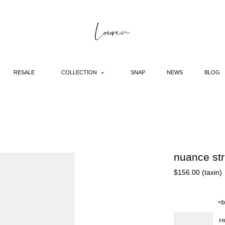
RESALE
COLLECTION
SNAP
NEWS
BLOG
nuance str
Regular
$156.00 (taxin)
price
<b
F