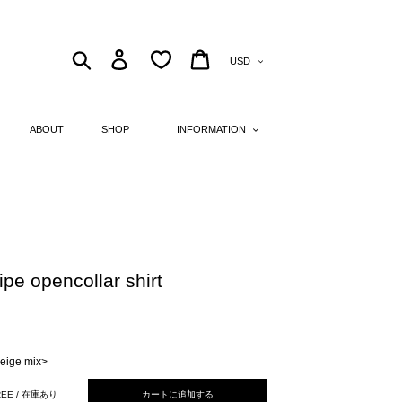
Currency
Search
Log in
Cart
ABOUT
SHOP
INFORMATION
ipe opencollar shirt
eige mix>
REE / 在庫あり
カートに追加する